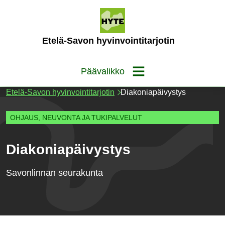
Siirry
sisältöön
(Etusivu)
Etelä-Savon hyvinvointitarjotin
Päävalikko
Etelä-Savon hyvinvointitarjotin
Diakoniapäivystys
OHJAUS, NEUVONTA JA TUKIPALVELUT
Diakoniapäivystys
Savonlinnan seurakunta