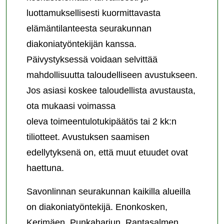
luottamuksellisesti kuormittavasta
elämäntilanteesta seurakunnan
diakoniatyöntekijän kanssa.
Päivystyksessä voidaan selvittää
mahdollisuutta taloudelliseen avustukseen.
Jos asiasi koskee taloudellista avustausta,
ota mukaasi voimassa
oleva toimeentulotukipäätös tai 2 kk:n
tiliotteet. Avustuksen saamisen
edellytyksenä on, että muut etuudet ovat
haettuna.
Savonlinnan seurakunnan kaikilla alueilla
on diakoniatyöntekijä. Enonkosken,
Kerimäen, Punkaharjun, Rantasalmen,