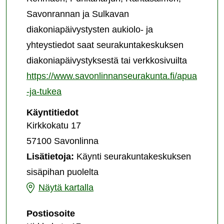
Savonrannan ja Sulkavan
diakoniapäivystysten aukiolo- ja
yhteystiedot saat seurakuntakeskuksen
diakoniapäivystyksestä tai verkkosivuilta
https://www.savonlinnanseurakunta.fi/apua
-ja-tukea
Diakoniapäivystys
Käyntitiedot
Kirkkokatu 17
57100 Savonlinna
Lisätietoja:
Käynti seurakuntakeskuksen
sisäpihan puolelta
Diakoniapäivystys
Näytä kartalla
Diakoniapäivystys
Postiosoite