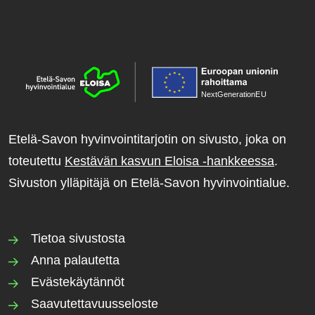
NextGenerationE
U
Etelä-Savon hyvinvointitarjotin on sivusto, joka on
toteutettu
Kestävän kasvun Eloisa -hankkeessa
.
Sivuston ylläpitäjä on Etelä-Savon hyvinvointialue.
Tietoa sivustosta
Anna palautetta
Evästekäytännöt
Saavutettavuusseloste