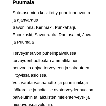
Puumala
Sote-asemien keskitetty puhelinneuvonta
ja ajanvaraus
Savonlinna, Kerimäki, Punkaharju,
Enonkoski, Savonranta, Rantasalmi, Juva
ja Puumala
Terveysneuvon puhelinpalvelussa
terveydenhuoltoalan ammattilainen
neuvoo ja ohjaa terveyteen ja sairauteen
liittyvissä asioissa.
Voit varata vastaanotto- ja puhelinaikoja
lääkäreille ja hoitajille avoterveydenhuollon
palveluihin tai aikuisten mielenterveys- ja
riippuvuuspalveluihin.