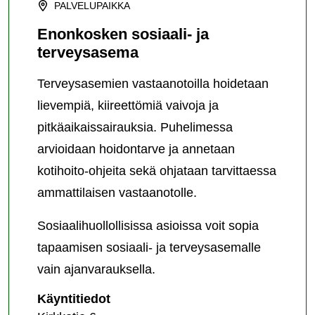
PALVELUPAIKKA
Enonkosken sosiaali- ja
terveysasema
Terveysasemien vastaanotoilla hoidetaan
lievempiä, kiireettömiä vaivoja ja
pitkäaikaissairauksia. Puhelimessa
arvioidaan hoidontarve ja annetaan
kotihoito-ohjeita sekä ohjataan tarvittaessa
ammattilaisen vastaanotolle.
Sosiaalihuollollisissa asioissa voit sopia
tapaamisen sosiaali- ja terveysasemalle
vain ajanvarauksella.
Enonkosken
Käyntitiedot
sosiaali-