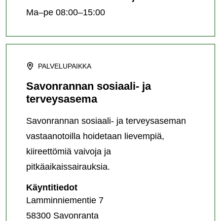
Ma–pe 08:00–15:00
PALVELUPAIKKA
Savonrannan sosiaali- ja
terveysasema
Savonrannan sosiaali- ja terveysaseman
vastaanotoilla hoidetaan lievempiä,
kiireettömiä vaivoja ja
pitkäaikaissairauksia.
Savonrannan
Käyntitiedot
sosiaali-
Lamminniementie 7
ja
58300 Savonranta
terveysasema