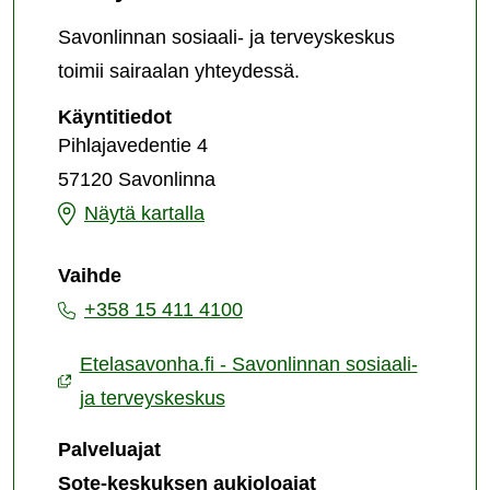
Savonlinnan sosiaali- ja terveyskeskus
toimii sairaalan yhteydessä.
Savonlinnan
Käyntitiedot
sosiaali-
Pihlajavedentie 4
ja
57120 Savonlinna
terveyskeskus
Savonlinnan
Näytä kartalla
sosiaali-
Vaihde
ja
+358 15 411 4100
terveyskeskus
Etelasavonha.fi - Savonlinnan sosiaali-
ja terveyskeskus
Palveluajat
Sote-keskuksen aukioloajat