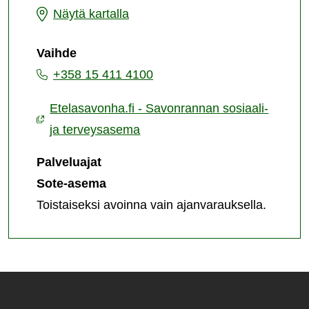
Savonrannan
Näytä kartalla
sosiaali-
Vaihde
ja
+358 15 411 4100
terveysasema
Etelasavonha.fi - Savonrannan sosiaali-
ja terveysasema
Palveluajat
Sote-asema
Toistaiseksi avoinna vain ajanvarauksella.