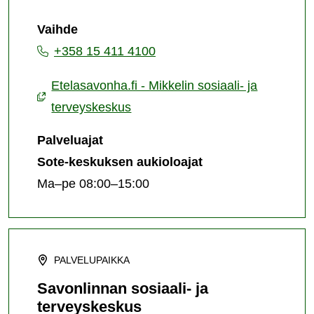
sosiaali-
Vaihde
ja
+358 15 411 4100
terveyskeskus
Etelasavonha.fi - Mikkelin sosiaali- ja
terveyskeskus
Palveluajat
Sote-keskuksen aukioloajat
Ma–pe 08:00–15:00
PALVELUPAIKKA
Savonlinnan sosiaali- ja
terveyskeskus