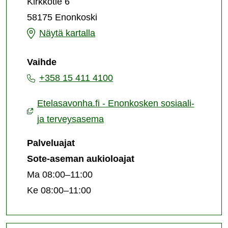
Kirkkotie 6
ja
58175 Enonkoski
terveysasema
Enonkosken
Näytä kartalla
sosiaali-
Vaihde
ja
+358 15 411 4100
terveysasema
Etelasavonha.fi - Enonkosken sosiaali-
ja terveysasema
Palveluajat
Sote-aseman aukioloajat
Ma 08:00–11:00
Ke 08:00–11:00