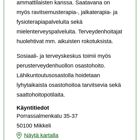
ammattilaisten kanssa. Saatavana on
myös ravitsemusterapia-, jalkaterapia- ja
fysioterapiapalveluita sekä
mielenterveyspalveluita. Terveydenhoitajat
huolehtivat mm. aikuisten rokotuksista.
Sosiaali- ja terveyskeskus toimii myös
perusterveydenhuollon osastohoito.
Lähikuntoutusosastolla hoidetaan
lyhytaikaista osastohoitoa tarvitsevia sekä
saattohoitopotilaita.
Mikkelin
Käyntitiedot
sosiaali-
Porrassalmenkatu 35-37
ja
50100 Mikkeli
terveyskeskus
Mikkelin
Näytä kartalla