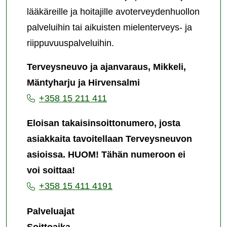
lääkäreille ja hoitajille avoterveydenhuollon
palveluihin tai aikuisten mielenterveys- ja
riippuvuuspalveluihin.
Terveysneuvo ja ajanvaraus, Mikkeli,
Mäntyharju ja Hirvensalmi
+358 15 211 411
Eloisan takaisinsoittonumero, josta
asiakkaita tavoitellaan Terveysneuvon
asioissa. HUOM! Tähän numeroon ei
voi soittaa!
+358 15 411 4191
Palveluajat
Soittoaika