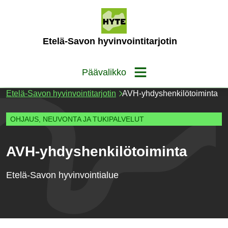
Siirry
sisältöön
(Etusivu)
Etelä-Savon hyvinvointitarjotin
Päävalikko
Etelä-Savon hyvinvointitarjotin
AVH-yhdyshenkilötoiminta
OHJAUS, NEUVONTA JA TUKIPALVELUT
AVH-yhdyshenkilötoiminta
Etelä-Savon hyvinvointialue