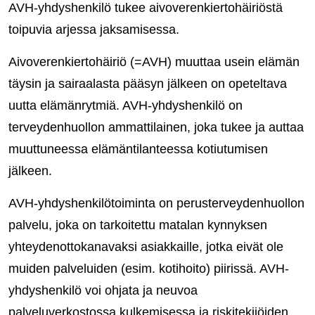
AVH-yhdyshenkilö tukee aivoverenkiertohäiriöstä
toipuvia arjessa jaksamisessa.
Aivoverenkiertohäiriö (=AVH) muuttaa usein elämän
täysin ja sairaalasta pääsyn jälkeen on opeteltava
uutta elämänrytmiä. AVH-yhdyshenkilö on
terveydenhuollon ammattilainen, joka tukee ja auttaa
muuttuneessa elämäntilanteessa kotiutumisen
jälkeen.
AVH-yhdyshenkilötoiminta on perusterveydenhuollon
palvelu, joka on tarkoitettu matalan kynnyksen
yhteydenottokanavaksi asiakkaille, jotka eivät ole
muiden palveluiden (esim. kotihoito) piirissä. AVH-
yhdyshenkilö voi ohjata ja neuvoa
palveluverkostossa kulkemisessa ja riskitekijöiden