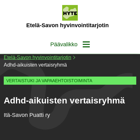
Siirry
sisältöön
(Etusivu)
Etelä-Savon hyvinvointitarjotin
Päävalikko
Etelä-Savon hyvinvointitarjotin
Adhd-aikuisten vertaisryhmä
VERTAISTUKI JA VAPAAEHTOISTOIMINTA
Adhd-aikuisten vertaisryhmä
Itä-Savon Puatti ry