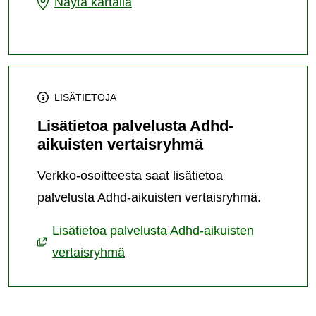
Adhd-
Näytä kartalla
järjestämispaikka
aikuisten
vertaisryhmä
-
palvelun
LISÄTIETOJA
järjestämispaikka
Lisätietoa palvelusta Adhd-
aikuisten vertaisryhmä
Verkko-osoitteesta saat lisätietoa
palvelusta Adhd-aikuisten vertaisryhmä.
Lisätietoa palvelusta Adhd-aikuisten
vertaisryhmä