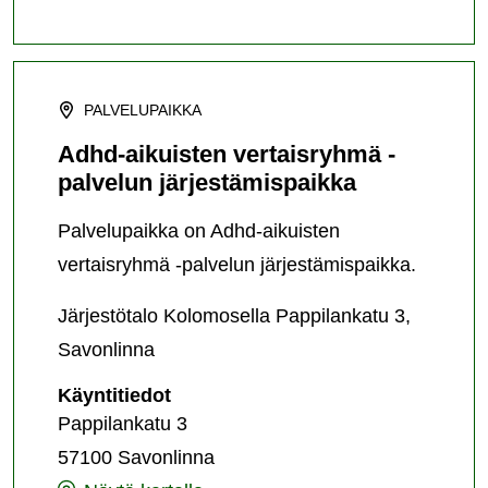
PALVELUPAIKKA
Adhd-aikuisten vertaisryhmä -
palvelun järjestämispaikka
Palvelupaikka on Adhd-aikuisten
vertaisryhmä -palvelun järjestämispaikka.
Järjestötalo Kolomosella Pappilankatu 3,
Savonlinna
Adhd-
Käyntitiedot
aikuisten
Pappilankatu 3
vertaisryhmä
57100 Savonlinna
-
palvelun