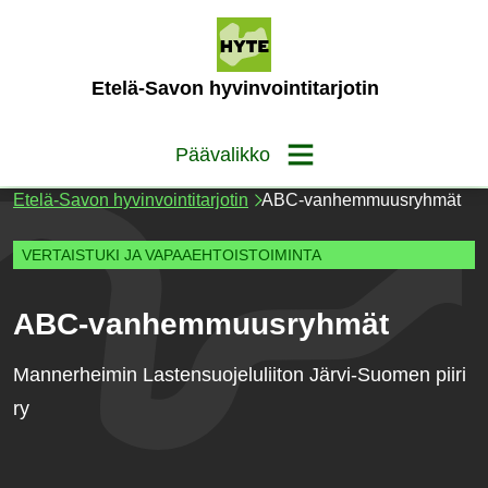
Siirry
sisältöön
(Etusivu)
Etelä-Savon hyvinvointitarjotin
Päävalikko
Etelä-Savon hyvinvointitarjotin
ABC-vanhemmuusryhmät
VERTAISTUKI JA VAPAAEHTOISTOIMINTA
ABC-vanhemmuusryhmät
Mannerheimin Lastensuojeluliiton Järvi-Suomen piiri
ry