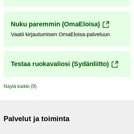
palveluun)
(siirryt
Nuku paremmin (OmaEloisa)
Vaatii kirjautumisen OmaEloisa-palveluun
toiseen
palveluun)
(siirryt
Testaa ruokavaliosi (Sydänliitto)
toiseen
palvelu
Näytä kaikki (9)
Palvelut ja toiminta