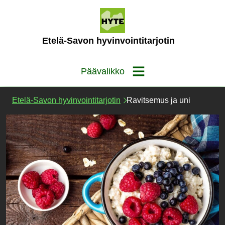
Siirry
sisältöön
(Etusivu)
Etelä-Savon hyvinvointitarjotin
Päävalikko
Etelä-Savon hyvinvointitarjotin
Ravitsemus ja uni